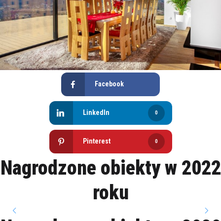
Facebook
LinkedIn
0
Pinterest
0
Nagrodzone obiekty w 2022
roku
Przebudowa
Kamienica
Ogród