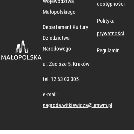
Województwa
dostępności
Muzeum
Wschód
a
Małopolskiego
Narodowego
BOBROWISK
Polityka
Departament Kultury i
w Krakowie
O"
prywatności
Dziedzictwa
Narodowego
Regulamin
ul. Zacisze 5, Kraków
tel. 12 63 03 305
e-mail:
nagroda.witkiewicza@umwm.pl