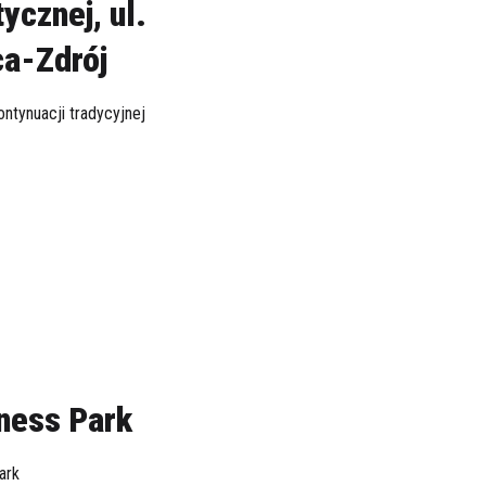
ycznej, ul.
ca-Zdrój
ontynuacji tradycyjnej
ness Park
ark