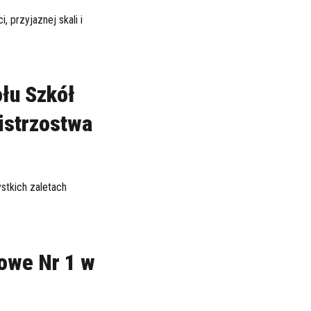
, przyjaznej skali i
łu Szkół
istrzostwa
stkich zaletach
owe Nr 1 w
h