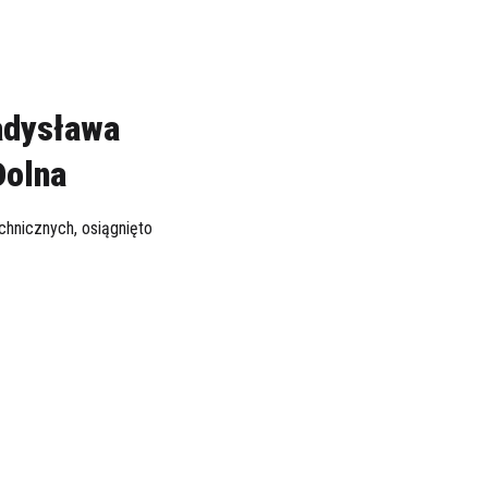
ładysława
Dolna
chnicznych, osiągnięto