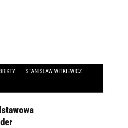
BIEKTY
STANISŁAW WITKIEWICZ
odstawowa
yder