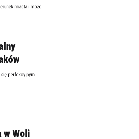
zerunek miasta i może
alny
raków
a się perfekcyjnym
 w Woli