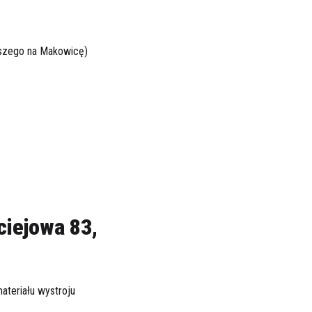
eszego na Makowicę)
ciejowa 83,
teriału wystroju