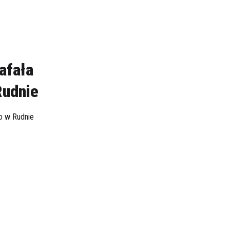
afała
Rudnie
go w Rudnie