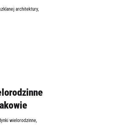
klanej architektury,
elorodzinne
rakowie
nki wielorodzinne,