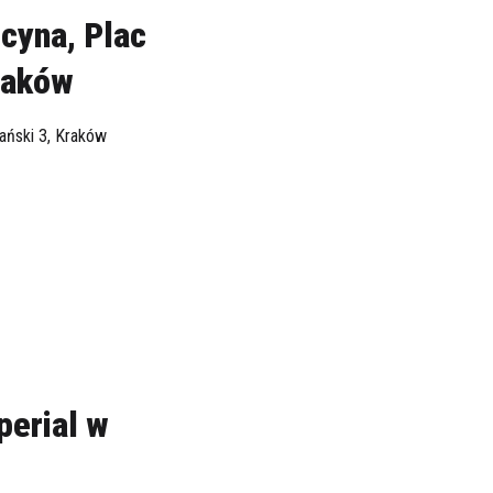
cyna, Plac
raków
ański 3, Kraków
perial w