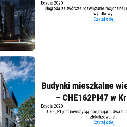
Edycja 2020
Nagroda za twórcze rozwiązanie racjonalnej sz
wyjątkowy...
Czytaj dalej
Budynki mieszkalne wi
– CHE162PI47 w K
Edycja 2020
CHE_PI jest inwestycją obejmującą dwa budy
zlokalizowane ...
Czytaj dalej