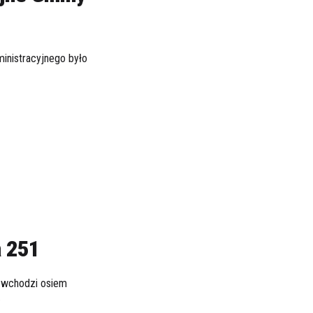
inistracyjnego było
 251
h wchodzi osiem
.