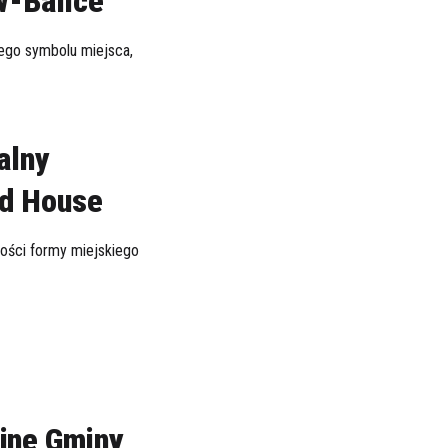
w-Balice
ego symbolu miejsca,
alny
od House
ości formy miejskiego
jne Gminy