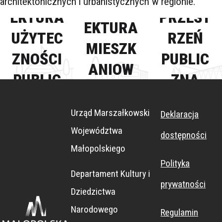
architektonicznych i urbanistycznych w regionie.
ARCHIT
EKTURA
PRZEST
EKTURA
UŻYTEC
RZEŃ
MIESZK
ZNOŚCI
PUBLIC
ANIOW
PUBLIC
ZNA
A
ZNEJ
Urząd Marszałkowski
Deklaracja
Województwa
dostępności
Małopolskiego
Polityka
Departament Kultury i
prywatności
Dziedzictwa
Narodowego
Regulamin